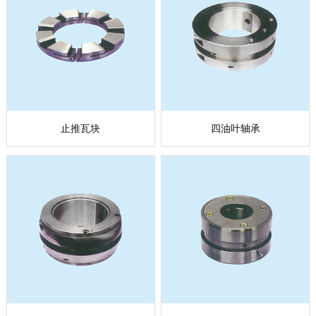
止推瓦块
四油叶轴承